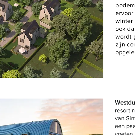
bodem
ervoor
winter
ook da
wordt 
zijn c
opgele
Westdu
resort 
van Sin
een paa
voeten i