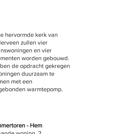
de hervormde kerk van
erveen zullen vier
inswoningen en vier
ementen worden gebouwd.
bben de opdracht gekregen
oningen duurzaam te
men met een
ebonden warmtepomp.
mertoren - Hem
taande woning, 2