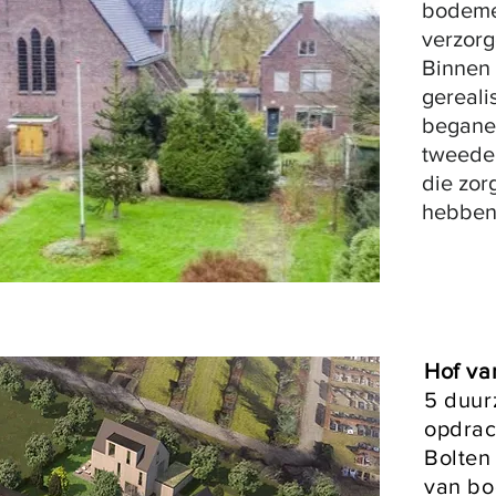
bodeme
verzorg
Binnen 
gereali
begane 
tweede
die zor
hebben
Hof va
5 duur
opdrac
Bolten
van b