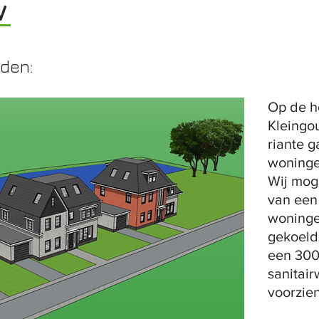
w
lden:
Op de h
Kleingo
riante g
woninge
Wij mog
van een
woning
gekoeld
een 300 
sanitair
voorzie