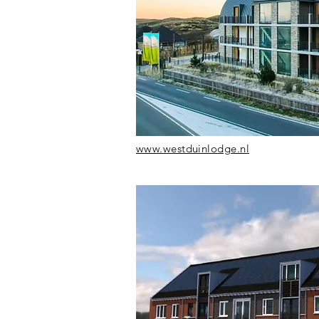
www.westduinlodge.nl