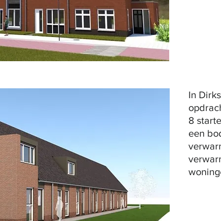
In Dirk
opdrac
8 start
een bo
verwarm
verwarm
woninge