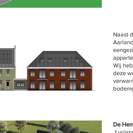
Naast 
Aarland
eengez
appart
Wij he
deze w
verwar
bodemg
De Hem
1 vrijs