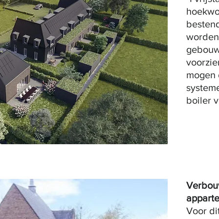
hoekwo
besten
worden 
gebouw
voorzie
mogen 
systeme
boiler 
Verbou
appart
Voor di