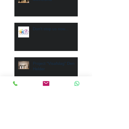
Don't stop us now...
Project "Visafslag" Den
Helder
Afscheid na 18 jaar
trouwe dienst
Recent Posts