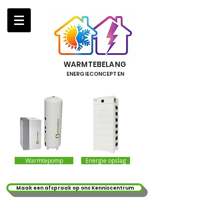
WARMTEBELANG
ENERGIECONCEPTEN
Warmtepomp
Energie opslag
Maak een afspraak op ons Kenniscentrum