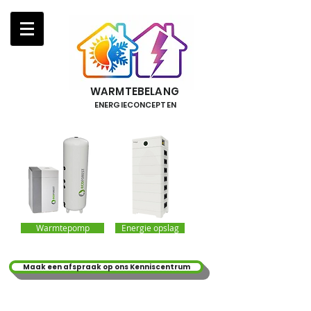
WARMTEBELANG
ENERGIECONCEPTEN
Warmtepomp
Energie opslag
Maak een afspraak op ons Kenniscentrum