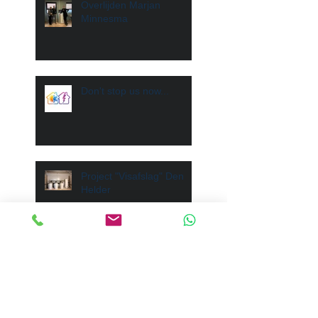
Overlijden Marjan
Minnesma
Don't stop us now...
Project "Visafslag" Den
Helder
Afscheid na 18 jaar
trouwe dienst