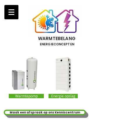
WARMTEBELANG
ENERGIECONCEPTEN
Warmtepomp
Energie opslag
Maak een afspraak op ons Kenniscentrum