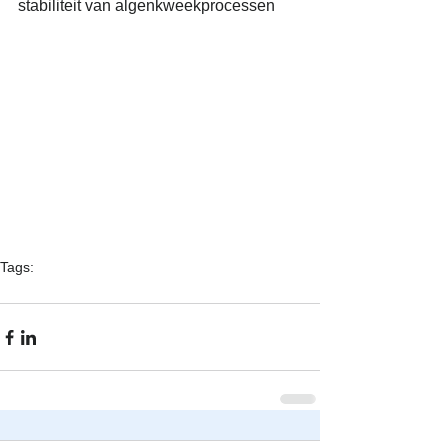
stabiliteit van algenkweekprocessen 
Tags:
warmtepomp