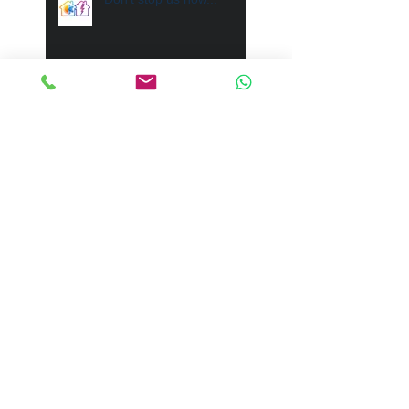
Project "Visafslag" Den
Helder
Afscheid na 18 jaar
trouwe dienst
Recent Posts