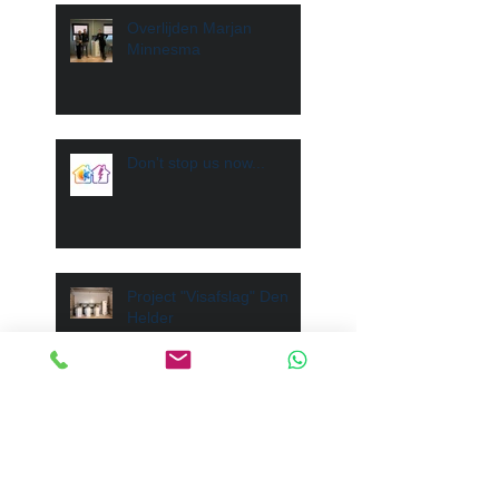
Overlijden Marjan
Minnesma
Don't stop us now...
Project "Visafslag" Den
Helder
Afscheid na 18 jaar
trouwe dienst