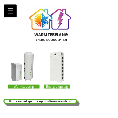
WARMTEBELANG
ENERGIECONCEPTEN
Warmtepomp
Energie opslag
Maak een afspraak op ons Kenniscentrum