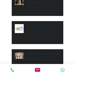
Minnesma
Don't stop us now...
Project "Visafslag" Den
Helder
Afscheid na 18 jaar
trouwe dienst