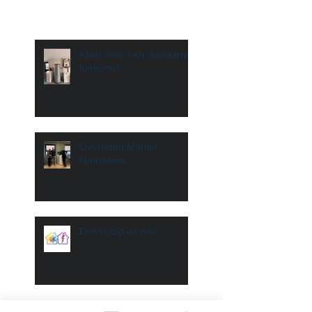
Klaar voor een duurzame
toekomst
Overlijden Marjan
Minnesma
Don't stop us now...