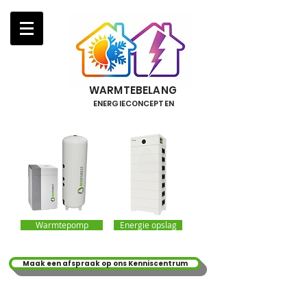
WARMTEBELANG
ENERGIECONCEPTEN
Warmtepomp
Energie opslag
Maak een afspraak op ons Kenniscentrum