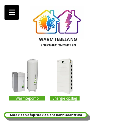
WARMTEBELANG
ENERGIECONCEPTEN
Warmtepomp
Energie opslag
Maak een afspraak op ons Kenniscentrum