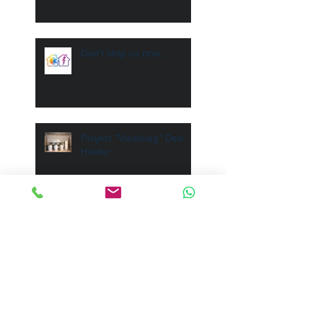
Don't stop us now...
Project "Visafslag" Den
Helder
Afscheid na 18 jaar
trouwe dienst
Recent Posts