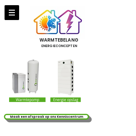
WARMTEBELANG
ENERGIECONCEPTEN
Warmtepomp
Energie opslag
Maak een afspraak op ons Kenniscentrum