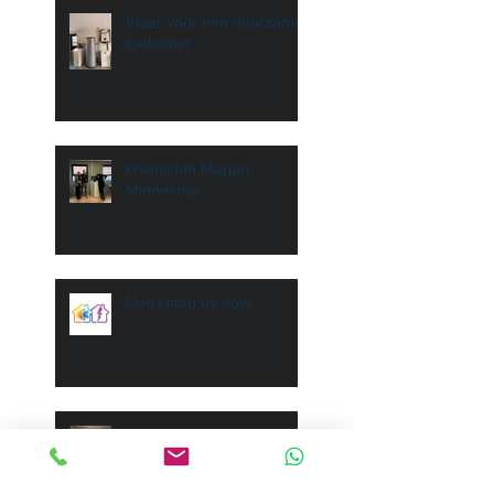
Klaar voor een duurzame
toekomst
Overlijden Marjan
Minnesma
Don't stop us now...
Project "Visafslag" Den
Helder