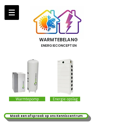
WARMTEBELANG
ENERGIECONCEPTEN
Warmtepomp
Energie opslag
Maak een afspraak op ons Kenniscentrum