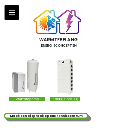
WARMTEBELANG
ENERGIECONCEPTEN
Warmtepomp
Energie opslag
Maak een afspraak op ons Kenniscentrum