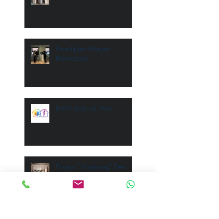
Overlijden Marjan
Minnesma
Don't stop us now...
Project "Visafslag" Den
Helder