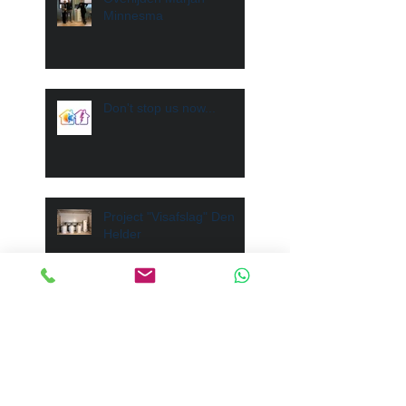
Minnesma
Don't stop us now...
Project "Visafslag" Den
Helder
Afscheid na 18 jaar
trouwe dienst