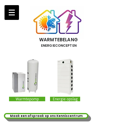
WARMTEBELANG
ENERGIECONCEPTEN
Warmtepomp
Energie opslag
Maak een afspraak op ons Kenniscentrum