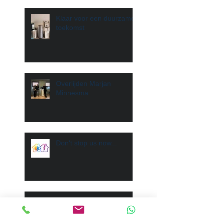
Klaar voor een duurzame
toekomst
Overlijden Marjan
Minnesma
Don't stop us now...
Project "Visafslag" Den
Helder