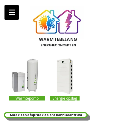
WARMTEBELANG
ENERGIECONCEPTEN
Warmtepomp
Energie opslag
Maak een afspraak op ons Kenniscentrum