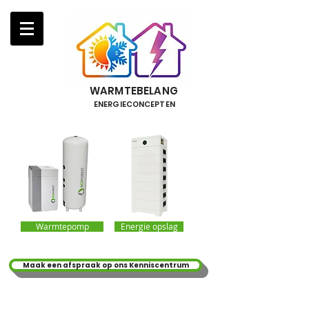
WARMTEBELANG
ENERGIECONCEPTEN
Warmtepomp
Energie opslag
Maak een afspraak op ons Kenniscentrum