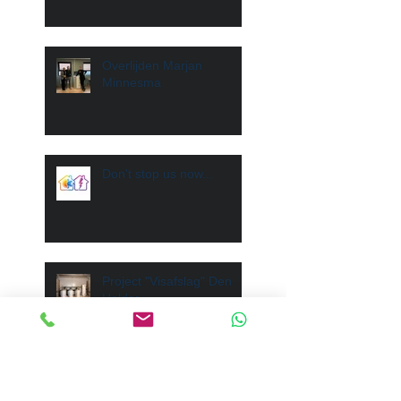
Overlijden Marjan
Minnesma
Don't stop us now...
Project "Visafslag" Den
Helder
Afscheid na 18 jaar
trouwe dienst