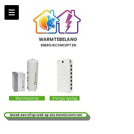
WARMTEBELANG
ENERGIECONCEPTEN
Warmtepomp
Energie opslag
Maak een afspraak op ons Kenniscentrum