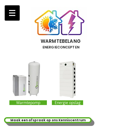
WARMTEBELANG
ENERGIECONCEPTEN
Warmtepomp
Energie opslag
Maak een afspraak op ons Kenniscentrum