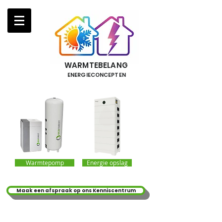
WARMTEBELANG
ENERGIECONCEPTEN
Warmtepomp
Energie opslag
Maak een afspraak op ons Kenniscentrum