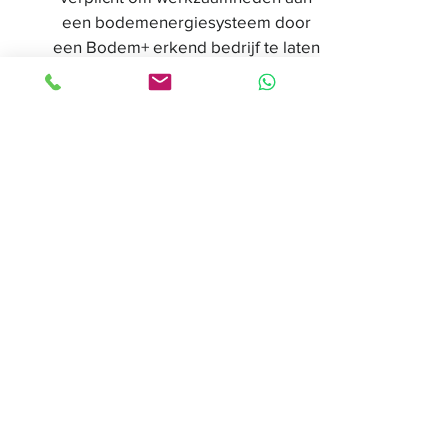
een bodemenergiesysteem door
een Bodem+ erkend bedrijf te laten
uitvoeren. Voor installateurs die aan
het bovengrondse gedeelte van een
bodemenergiesysteem werken (de
bodemgekoppelde warmtepomp) is
het BRL KBI 6000-21 certificaat
verplicht.
Warmtebelang is gecertificeerd en
erkend voor zowel woningbouw als
utiliteit!